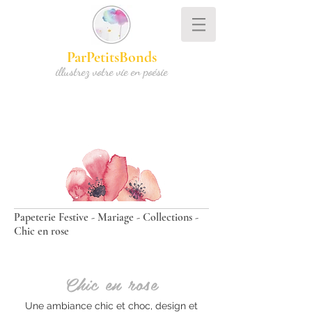
ParPetitsBonds
illustrez votre vie en poésie
Papeterie Festive
-
Mariage
-
Collections
-
Chic en rose
Chic en rose
Une ambiance chic et choc, design et