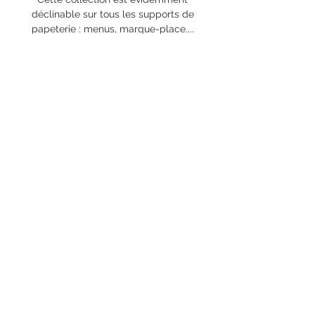
déclinable sur tous les supports de
papeterie : menus, marque-place....
Tél :
06 38 59 55 41
E-mail :
contact@parpetitsbonds.fr
Adresse :
44410 Herbignac