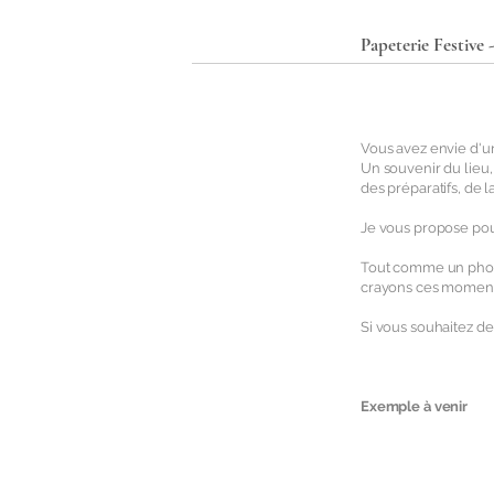
Papeterie Festive
Vous avez envie d'un
Un souvenir du lieu,
des préparatifs, de 
Je vous propose pour
Tout comme un photo
crayons ces moments
Si vous souhaitez d
Exemple à venir