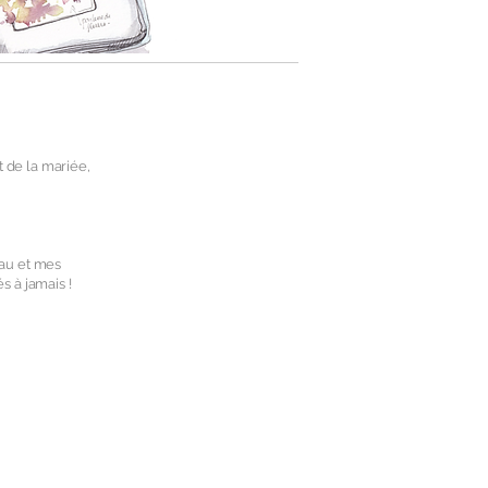
 de la mariée,
au et mes
 à jamais !